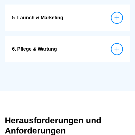
Wir wählen die passende Technologie für deine
Anforderungen (native oder plattformübergreifend),
inklusive sicherer Datenverarbeitung nach aktuellen
5. Launch & Marketing
Datenschutzstandards.
Ein erfolgreicher App-Start braucht Sichtbarkeit.
Gemeinsam planen wir die Einführung und positionieren
deine App gezielt in den relevanten Kanälen.
6. Pflege & Wartung
Nach dem Launch ist vor dem Update: Wir sorgen für
kontinuierliche Optimierung, sichere Updates und
technische Stabilität im laufenden Betrieb.
Herausforderungen und
Anforderungen