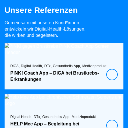
Unsere Referenzen
Gemeinsam mit unseren Kund*innen
entwickeln wir Digital-Health-Lösungen,
die wirken und begeistern.
,
,
,
,
DiGA
Digital Health
DTx
Gesundheits-App
Medizinprodukt
PINK! Coach App – DiGA bei Brustkrebs-
Erkrankungen
,
,
,
Digital Health
DTx
Gesundheits-App
Medizinprodukt
HELP Mee App – Begleitung bei