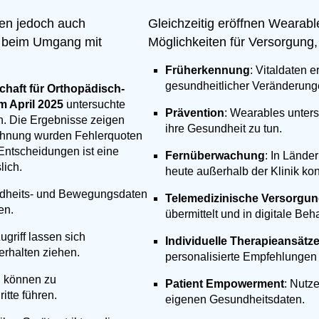
gen jedoch auch
Gleichzeitig eröffnen Weara
e beim Umgang mit
Möglichkeiten für Versorgung
Früherkennung
: Vitaldaten 
gesundheitlicher Veränderung
chaft für Orthopädisch-
 April 2025
untersuchte
Prävention
: Wearables unters
. Die Ergebnisse zeigen
ihre Gesundheit zu tun.
echnung wurden Fehlerquoten
Entscheidungen ist eine
Fernüberwachung
: In Lände
lich.
heute außerhalb der Klinik kont
undheits- und Bewegungsdaten
Telemedizinische Versorgu
en.
übermittelt und in digitale B
ugriff lassen sich
Individuelle Therapieansätz
rhalten ziehen.
personalisierte Empfehlungen i
n können zu
Patient Empowerment
: Nutze
itte führen.
eigenen Gesundheitsdaten.