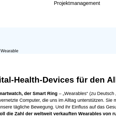
Projektmanagement
Digital-Health-Buch
Service & Support
Glossar Digital Health
tal-Health-Devices für den Al
artwatch, der Smart Ring
– „Wearables“ (zu Deutsch „
vernetzte Computer, die uns im Alltag unterstützen. Sie
unsere tägliche Bewegung. Und ihr Einfluss auf das Ges
ll die Zahl der weltweit verkauften Wearables von r