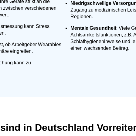
re Geräte strikt an die
Niedrigschwellige Versorgu
h zwischen verschiedenen
Zugang zu medizinischen Leis
ert.
Regionen.
ngsmessung kann Stress
Mentale Gesundheit
: Viele G
en.
Achtsamkeitsfunktionen, z.B
Schlafhygienehinweise und le
ist, ob Arbeitgeber Wearables
einen wachsenden Beitrag.
häre eingreifen.
chung kann zu
sind in Deutschland Vorreite