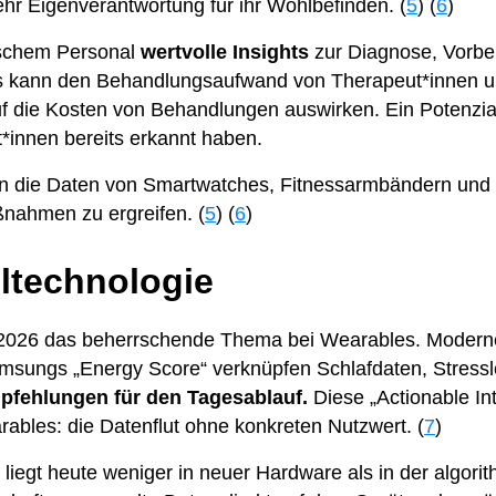
hr Eigenverantwortung für ihr Wohlbefinden. (
5
) (
6
)
nischem Personal
wertvolle Insights
zur Diagnose, Vorb
 kann den Behandlungsaufwand von Therapeut*innen un
auf die Kosten von Behandlungen auswirken. Ein Potenzia
*innen bereits erkannt haben.
n die Daten von Smartwatches, Fitnessarmbändern und
ßnahmen zu ergreifen. (
5
) (
6
)
eltechnologie
 ist 2026 das beherrschende Thema bei Wearables. Mode
msungs „Energy Score“ verknüpfen Schlafdaten, Stresslev
pfehlungen für den Tagesablauf.
Diese „Actionable Int
ables: die Datenflut ohne konkreten Nutzwert. (
7
)
 liegt heute weniger in neuer Hardware als in der algor