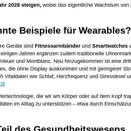
ahr 2028 steigen,
wobei das eigentliche Wachstum von in
nte Beispiele für Wearables
are Geräte sind
Fitnessarmbänder
und
Smartwatches
w
einigen Jahren ergänzen zudem traditionelle Uhrenmar
Heuer und Montblanc. Neu hinzugekommen ist eine dritt
es, die ohne Display auskommen und mit geringerer Stra
ch Vitaldaten wie Schlaf, Herzfrequenz und Stresslevel 
3
)
rtechnologie, die wir am Körper oder auf dem Kopf trage
itäten im Alltag zu unterstützen – etwa durch Einschätz
Teil des Gesundheitswesens