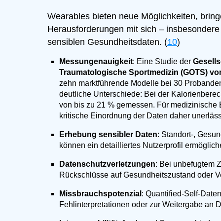
Wearables bieten neue Möglichkeiten, brin
Herausforderungen mit sich – insbesonder
sensiblen Gesundheitsdaten. (
10
)
Messungenauigkeit
: Eine Studie der
Gesells
Traumatologische Sportmedizin (GOTS) vom
zehn marktführende Modelle bei 30 Probanden
deutliche Unterschiede: Bei der Kalorienber
von bis zu 21 % gemessen. Für medizinische 
kritische Einordnung der Daten daher unerläss
Erhebung sensibler Daten
: Standort-, Ges
können ein detailliertes Nutzerprofil ermöglich
Datenschutzverletzungen
: Bei unbefugtem Z
Rückschlüsse auf Gesundheitszustand oder Ve
Missbrauchspotenzial
: Quantified-Self-Date
Fehlinterpretationen oder zur Weitergabe an Dr