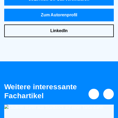
df
Fey, Anja:
„Audio vs. Video: Hilft Sehen beim
Zum Autorenprofil
Lernen? Vergleich zwischen einer
audiovisuellen und auditiven virtuellen
LinkedIn
Vorlesung pedocs.de“
https://www.pedocs.de/volltexte/2013/7694/pdf/U
nterWiss_2002_4_Fey_Audio_vs_Video.pdf
Pharetis GmbH:
„Bedeutung der Digitalisierung
für die Hochschulen“
https://www.pharetis.de/blog/bedeutung-der-
digitalisierung-fuer-die-hochschulen-2435
Weitere interessante
Fachartikel