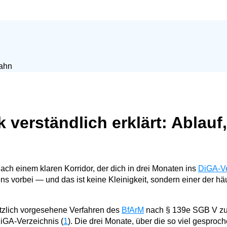
Digital-Health-Buch
Service & Support
Glossar Digital Health
 verständlich erklärt: Ablauf
ach einem klaren Korridor, der dich in drei Monaten ins
DiGA-Ve
ens vorbei — und das ist keine Kleinigkeit, sondern einer der h
etzlich vorgesehene Verfahren des
BfArM
nach § 139e SGB V zu
iGA-Verzeichnis (
1
). Die drei Monate, über die so viel gesproc