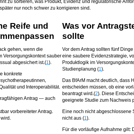
innt zu sortieren, was Produkt, Evidenz und regulatorische Anf
e später nur noch schwer zu korrigieren sind.
he Reife und
Was vor Antragste
sammenpassen
sollte
rack gehen, wenn die
Vor dem Antrag sollten fünf Dinge
im Versorgungskontext sauber
eine saubere Evidenzstrategie, vo
sual abgesichert ist.(
1
).
Produktlogik im Versorgungskontex
Studienplanung (
1
).
e konkrete
Psychotherapeutinnen,
Das BfArM macht deutlich, dass H
alität und Interoperabilität.
entscheiden müssen, ob eine vorl
beantragt wird.(
2
). Diese Entsche
 tragfähigen Antrag — auch
geeignete Studie zum Nachweis po
tbar vorbereiteter Antrag.
Eine noch nicht abgeschlossene S
 wird.
nicht aus (
1
).
Für die vorläufige Aufnahme gilt: 