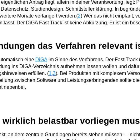
eigentlichen Antrag liegt, allein in deiner Verantwortung liegt: P
atenschutz, Studiendesign, Schnittstellenklärung. In begründe
 weitere Monate verlängert werden.(
2
) Wer das nicht einplant, ver
 lässt. Der DiGA Fast Track ist keine Abkürzung. Er ist ein bes
dungen das Verfahren relevant i
automatisch eine
DiGA
im Sinne des Verfahrens. Der Fast Track r
ndung ins DiGA-Verzeichnis aufnehmen lassen wollen und dafü
hinweisen erfüllen. (
1,3
). Bei Produkten mit komplexem Verso
teilung zwischen Software und Leistungserbringenden sollte di
ht nebenbei.
wirklich belastbar vorliegen mu
 Punkt, an dem zentrale Grundlagen bereits stehen müssen — nich