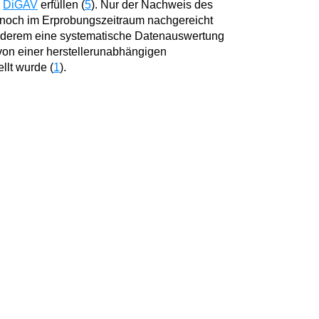
6
DiGAV
erfüllen (
5
). Nur der Nachweis des
f noch im Erprobungszeitraum nachgereicht
anderem eine systematische Datenauswertung
von einer herstellerunabhängigen
ellt wurde (
1
).