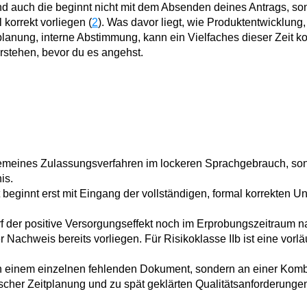
nd auch die beginnt nicht mit dem Absenden deines Antrags, so
 korrekt vorliegen (
2
). Was davor liegt, wie Produktentwicklung,
anung, interne Abstimmung, kann ein Vielfaches dieser Zeit ko
erstehen, bevor du es angehst.
lgemeines Zulassungsverfahren im lockeren Sprachgebrauch, so
is.
 beginnt erst mit Eingang der vollständigen, formal korrekten U
rf der positive Versorgungseffekt noch im Erprobungszeitraum 
Nachweis bereits vorliegen. Für Risikoklasse IIb ist eine vorlä
 an einem einzelnen fehlenden Dokument, sondern an einer Komb
scher Zeitplanung und zu spät geklärten Qualitätsanforderungen